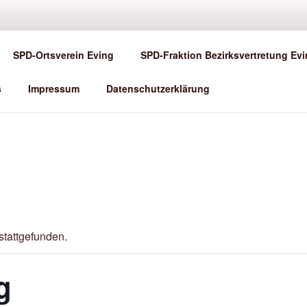
SPD DORTMUND-EVING
SPD-Ortsverein Eving
SPD-Fraktion Bezirksvertretung Ev
rzlich willkommen!
s
Impressum
Datenschutzerklärung
stattgefunden.
g