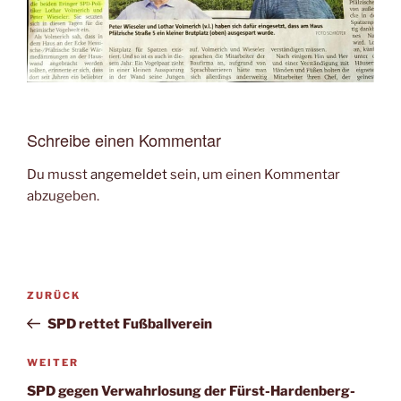
Schreibe einen Kommentar
Du musst
angemeldet
sein, um einen Kommentar
abzugeben.
Beitragsnavigation
Vorheriger
ZURÜCK
Beitrag
SPD rettet Fußballverein
Nächster
WEITER
Beitrag
SPD gegen Verwahrlosung der Fürst-Hardenberg-