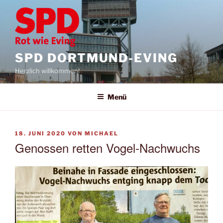
Zum
Inhalt
springen
SPD DORTMUND-EVING
Herzlich willkommen!
Menü
VERÖFFENTLICHT
18. JUNI 2020
VON
MICHAEL
AM
Genossen retten Vogel-Nachwuchs