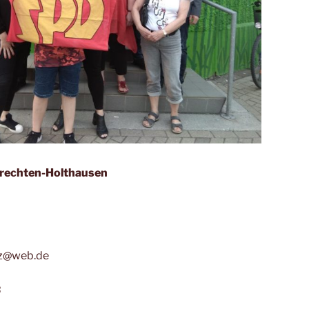
Brechten-Holthausen
lz@web.de
: