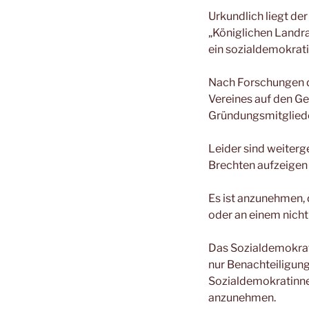
Urkundlich liegt d
„Königlichen Landr
ein sozialdemokrat
Nach Forschungen d
Vereines auf den G
Gründungsmitgliede
Leider sind weiterg
Brechten aufzeigen
Es ist anzunehmen, 
oder an einem nicht
Das Sozialdemokrate
nur Benachteiligung
Sozialdemokratinne
anzunehmen.