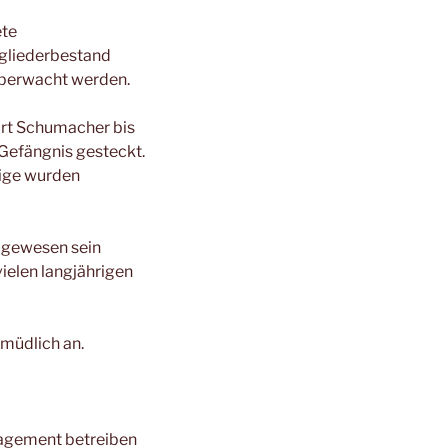
ete
tgliederbestand
überwacht werden.
urt Schumacher bis
Gefängnis gesteckt.
nige wurden
3 gewesen sein
ielen langjährigen
rmüdlich an.
agement betreiben