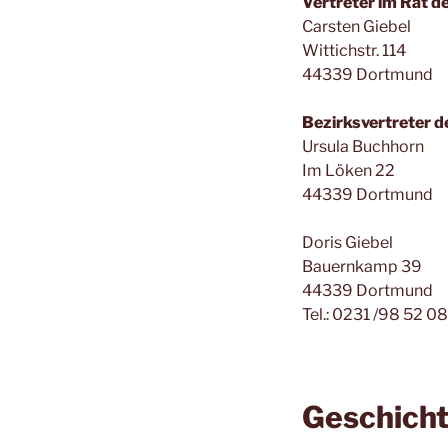
Vertreter im Rat d
Carsten Giebel
Wittichstr. 114
44339 Dortmund
Bezirksvertreter 
Ursula Buchhorn
Im Löken 22
44339 Dortmund
Doris Giebel
Bauernkamp 39
44339 Dortmund
Tel.: 0231 /98 52 0
Geschicht