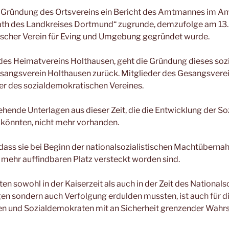
er Gründung des Ortsvereins ein Bericht des Amtmannes im Am
ath des Landkreises Dortmund“ zugrunde, demzufolge am 1
ischer Verein für Eving und Umgebung gegründet wurde.
es Heimatvereins Holthausen, geht die Gründung dieses so
esangsverein Holthausen zurück. Mitglieder des Gesangsvere
r des sozialdemokratischen Vereines.
ehende Unterlagen aus dieser Zeit, die die Entwicklung der So
 könnten, nicht mehr vorhanden.
dass sie bei Beginn der nationalsozialistischen Machtübern
 mehr auffindbaren Platz versteckt worden sind.
n sowohl in der Kaiserzeit als auch in der Zeit des Nationals
en sondern auch Verfolgung erdulden mussten, ist auch für d
n und Sozialdemokraten mit an Sicherheit grenzender Wahrs