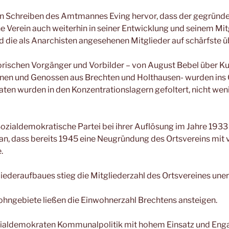
en Schreiben des Amtmannes Eving hervor, dass der gegründ
 Verein auch weiterhin in seiner Entwicklung und seinem Mi
d die als Anarchisten angesehenen Mitglieder auf schärfste 
torischen Vorgänger und Vorbilder – von August Bebel über K
nnen und Genossen aus Brechten und Holthausen- wurden ins 
ten wurden in den Konzentrationslagern gefoltert, nicht we
Sozialdemokratische Partei bei ihrer Auflösung im Jahre 193
ran, dass bereits 1945 eine Neugründung des Ortsvereins mit v
.
iederaufbaues stieg die Mitgliederzahl des Ortsvereines une
ngebiete ließen die Einwohnerzahl Brechtens ansteigen.
zialdemokraten Kommunalpolitik mit hohem Einsatz und Eng