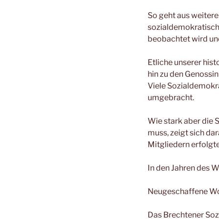
So geht aus weiter
sozialdemokratische
beobachtet wird un
Etliche unserer his
hin zu den Genossi
Viele Sozialdemokra
umgebracht.
Wie stark aber die 
muss, zeigt sich da
Mitgliedern erfolgte
In den Jahren des W
Neugeschaffene Woh
Das Brechtener So