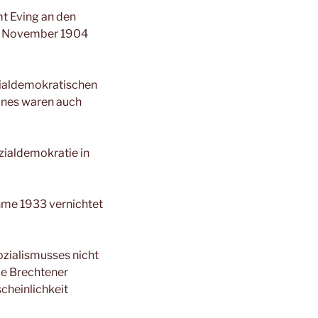
t Eving an den
3. November 1904
zialdemokratischen
ines waren auch
zialdemokratie in
ahme 1933 vernichtet
ozialismusses nicht
ie Brechtener
cheinlichkeit