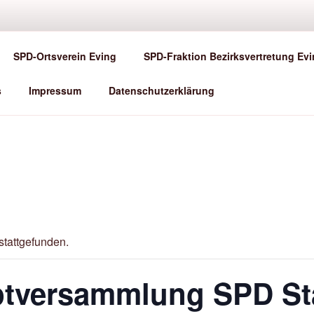
SPD DORTMUND-EVING
SPD-Ortsverein Eving
SPD-Fraktion Bezirksvertretung Ev
rzlich willkommen!
s
Impressum
Datenschutzerklärung
stattgefunden.
tversammlung SPD Sta