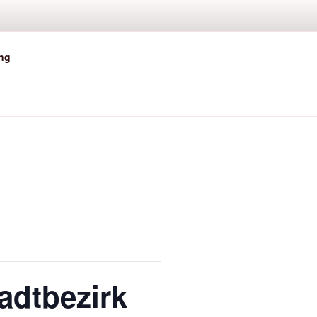
ing
dtbezirk